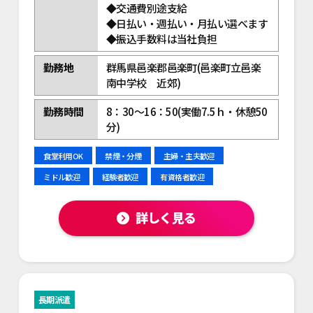
◆交通費別途支給
◆日払い・週払い・月払い選べます
◆振込手数料は当社負担
勤務地
群馬県邑楽郡邑楽町(邑楽町立邑楽
南中学校 近郊)
勤務時間
8：30～16：50(実働7.5ｈ・休憩50
分)
食堂利用OK
禁煙・分煙
主婦・主夫歓迎
ミドル歓迎
経験者歓迎
有資格者歓迎
詳しく見る
長期派遣