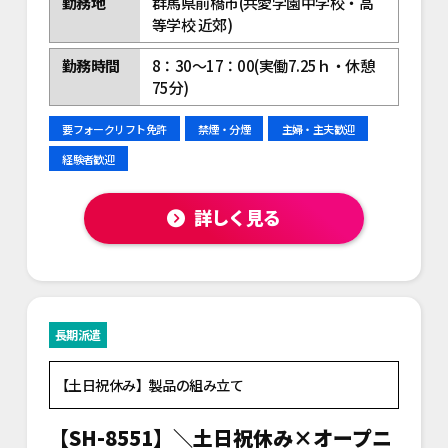
勤務地
群馬県前橋市(共愛学園中学校・高
等学校 近郊)
勤務時間
8：30～17：00(実働7.25ｈ・休憩
75分)
要フォークリフト免許
禁煙・分煙
主婦・主夫歓迎
経験者歓迎
詳しく見る
長期派遣
【土日祝休み】製品の組み立て
【SH-8551】＼土日祝休み×オープニ