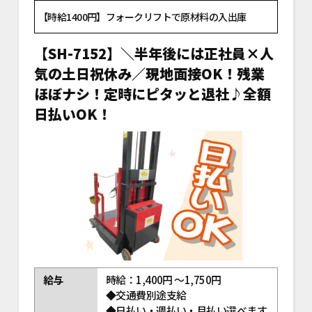
【時給1400円】フォークリフトで原材料の入出庫
【SH-7152】＼半年後には正社員×人
気の土日祝休み／現地面接OK！残業
ほぼナシ！定時にピタッと退社♪全額
日払いOK！
給与
時給：1,400円 ～1,750円
◆交通費別途支給
◆日払い・週払い・月払い選べます