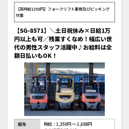
【高時給1350円】フォークリフト業務及びピッキング
作業
【SG-8571】＼土日祝休み×日給1万
円以上も可／残業すくなめ！幅広い世
代の男性スタッフ活躍中♪お給料は全
額日払いもOK！
給与
時給：1,350円 ～ 1,688円