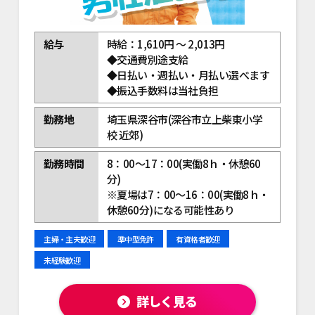
給与
時給：1,610円 ～ 2,013円
◆交通費別途支給
◆日払い・週払い・月払い選べます
◆振込手数料は当社負担
勤務地
埼玉県深谷市(深谷市立上柴東小学
校 近郊)
勤務時間
8：00～17：00(実働8ｈ・休憩60
分)
※夏場は7：00～16：00(実働8ｈ・
休憩60分)になる可能性あり
主婦・主夫歓迎
準中型免許
有資格者歓迎
未経験歓迎
詳しく見る