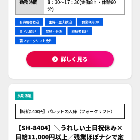
勤務時間
8：30～17：30(実働8ｈ・休憩60
分)
有資格者歓迎
主婦・主夫歓迎
食堂利用OK
ミドル歓迎
禁煙・分煙
経験者歓迎
要フォークリフト免許
詳しく見る
長期派遣
【時給1400円】パレットの入庫（フォークリフト）
【SH-8404】＼うれしい土日祝休み×
日給11,000円以上／残業ほぼナシで定