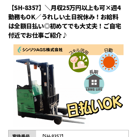
【SH-8357】＼月収25万円以上も可×週4
勤務もOK／うれしい土日祝休み！お給料
は全額日払い◎初めてでも大丈夫！ご自宅
付近でお仕事ご紹介♪
案件番号
【SH-8357】