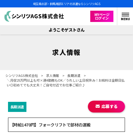
埼玉県北部・群馬南部エリアの派遣ならシンリツAGS
MYページ
ログイン
MENU
ようこそゲストさん
求人情報
シンリツAGS株式会社
>
求人情報
>
長期派遣
>
＼月収25万円以上も可×週4勤務もOK／うれしい土日祝休み！お給料は全額日払
い◎初めてでも大丈夫！ご自宅付近でお仕事ご紹介♪
応募する
長期派遣
【時給1470円】フォークリフトで部材の運搬