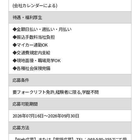
(会社カレンダーによる)
待遇・福利厚生
◆全額日払い・週払い・月払い
◆振込手数料当社負担
◆マイカー通勤OK
◆交通費規定内支給
◆現地面接・職場見学OK
◆各種社会保険完備
応募条件
要フォークリフト免許,経験者に限る,学歴不問
応募可能期間
2026年07月16日～2026年09月30日
応募方法
【Web応募】または【電話応募】TEL：048-580-3557にて受