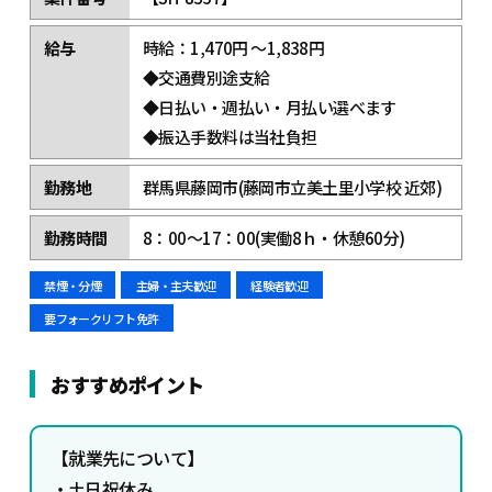
給与
時給：1,470円 ～1,838円
◆交通費別途支給
◆日払い・週払い・月払い選べます
◆振込手数料は当社負担
勤務地
群馬県藤岡市(藤岡市立美土里小学校 近郊)
勤務時間
8：00～17：00(実働8ｈ・休憩60分)
禁煙・分煙
主婦・主夫歓迎
経験者歓迎
要フォークリフト免許
おすすめポイント
【
就業先について】
・土日祝休み