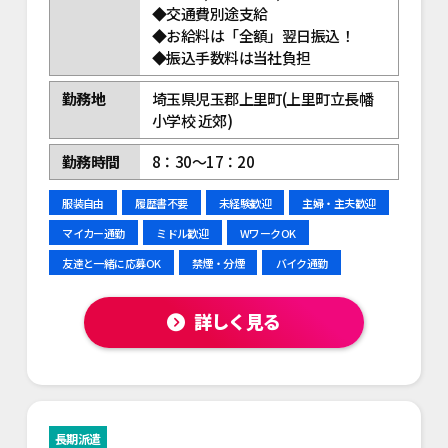
◆交通費別途支給
◆お給料は「全額」翌日振込！
◆振込手数料は当社負担
勤務地
埼玉県児玉郡上里町(上里町立長幡
小学校 近郊)
勤務時間
8：30～17：20
服装自由
履歴書不要
未経験歓迎
主婦・主夫歓迎
マイカー通勤
ミドル歓迎
WワークOK
友達と一緒に応募OK
禁煙・分煙
バイク通勤
詳しく見る
長期派遣