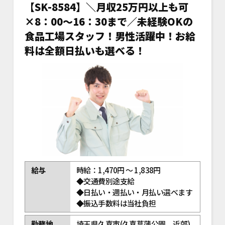
【SK-8584】＼月収25万円以上も可
×8：00～16：30まで／未経験OKの
食品工場スタッフ！男性活躍中！お給
料は全額日払いも選べる！
給与
時給：1,470円 ～ 1,838円
◆交通費別途支給
◆日払い・週払い・月払い選べます
◆振込手数料は当社負担
勤務地
埼玉県久喜市(久喜菖蒲公園 近郊)