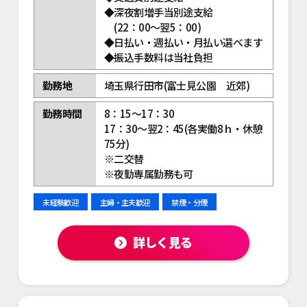
◆深夜割増手当別途支給
(22：00～翌5：00)
◆日払い・週払い・月払い選べます
◆振込手数料は当社負担
勤務地
埼玉県行田市(富士見公園 近郊)
勤務時間
8：15～17：30
17：30～翌2：45(各実働8ｈ・休憩
75分)
※二交替
※夜勤専属勤務も可
未経験歓迎
主婦・主夫歓迎
禁煙・分煙
詳しく見る