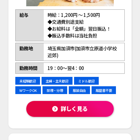
給与
時給：1,200円 ～ 1,500円
◆交通費別途支給
◆お給料は「全額」翌日振込！
◆振込手数料は当社負担
勤務地
埼玉県加須市(加須市立原道小学校
近郊)
勤務時間
19：00～翌4：00
未経験歓迎
主婦・主夫歓迎
ミドル歓迎
WワークOK
禁煙・分煙
服装自由
履歴書不要
詳しく見る