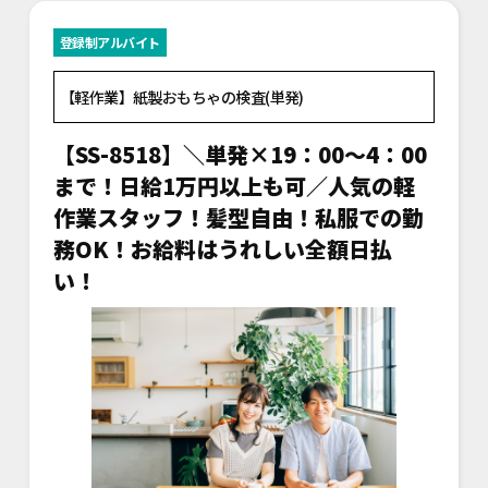
登録制アルバイト
【軽作業】紙製おもちゃの検査(単発)
【SS-8518】＼単発×19：00～4：00
まで！日給1万円以上も可／人気の軽
作業スタッフ！髪型自由！私服での勤
務OK！お給料はうれしい全額日払
い！