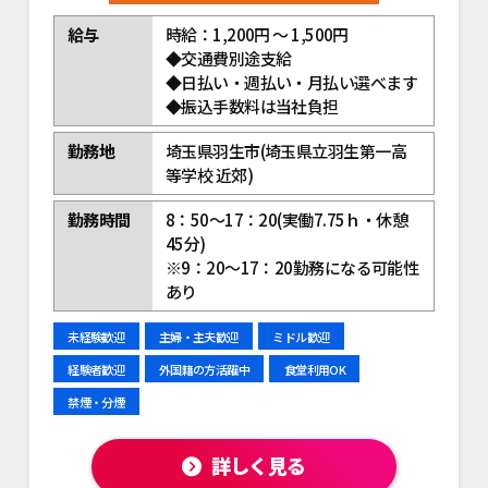
給与
時給：1,200円 ～ 1,500円
◆交通費別途支給
◆日払い・週払い・月払い選べます
◆振込手数料は当社負担
勤務地
埼玉県羽生市(埼玉県立羽生第一高
等学校 近郊)
勤務時間
8：50～17：20(実働7.75ｈ・休憩
45分)
※9：20～17：20勤務になる可能性
あり
未経験歓迎
主婦・主夫歓迎
ミドル歓迎
経験者歓迎
外国籍の方活躍中
食堂利用OK
禁煙・分煙
詳しく見る