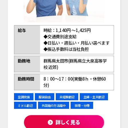
給与
時給：1,140円 ～1,425円
◆交通費別途支給
◆日払い・週払い・月払い選べます
◆振込手数料は当社負担
勤務地
群馬県太田市(群馬県立大泉高等学
校 近郊)
勤務時間
8：00～17：00(実働8ｈ・休憩60
分)
空調完備
服装自由
未経験歓迎
主婦・主夫歓迎
ミドル歓迎
外国籍の方活躍中
禁煙・分煙
詳しく見る