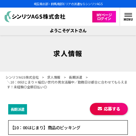
埼玉県北部・群馬南部エリアの派遣ならシンリツAGS
MYページ
ログイン
MENU
ようこそゲストさん
求人情報
シンリツAGS株式会社
>
求人情報
>
長期派遣
>
＼10：00はじまり×幅広い世代の男女活躍中／勤務日は都合に合わせてもらえま
す！未経験◎全額日払い◎
応募する
長期派遣
【10：00はじまり】商品のピッキング