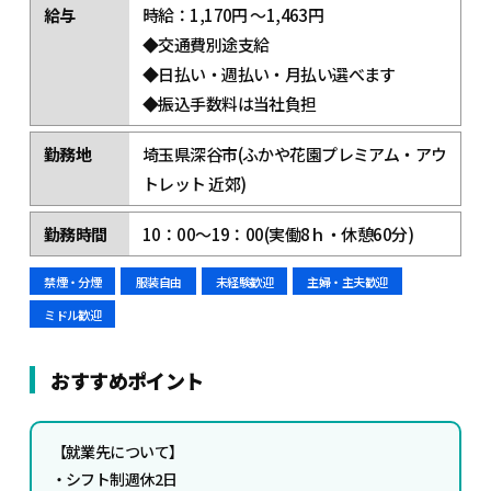
給与
時給：1,170円 ～1,463円
◆交通費別途支給
◆日払い・週払い・月払い選べます
◆振込手数料は当社負担
勤務地
埼玉県深谷市(ふかや花園プレミアム・アウ
トレット 近郊)
勤務時間
10：00～19：00(実働8ｈ・休憩60分)
禁煙・分煙
服装自由
未経験歓迎
主婦・主夫歓迎
ミドル歓迎
おすすめポイント
【就業先について】
・シフト制週休2日