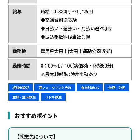
給与
時給：1,380円 ～ 1,725円
◆交通費別途支給
◆日払い・週払い・月払い選べます
◆振込手数料は当社負担
勤務地
群馬県太田市(太田市運動公園 近郊)
勤務時間
8：00～17：00(実働8h・休憩60分)
※最大1時間の時差出勤あり
経験者歓迎
要フォークリフト免許
食堂利用OK
禁煙・分煙
主婦・主夫歓迎
ミドル歓迎
おすすめポイント
【就業先について】