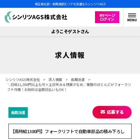
埼玉県北部・群馬南部エリアの派遣ならシンリツAGS
MYページ
ログイン
MENU
ようこそゲストさん
求人情報
シンリツAGS株式会社
>
求人情報
>
長期派遣
>
＼日給11,000円以上も可×土日休み＆残業少なめ／業務のほとんどがフォークリ
フト作業！お給料は全額日払いもOK！
応募する
長期派遣
【高時給1380円】フォークリフトで自動車部品の積み下ろし