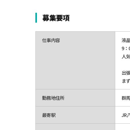
募集要項
仕事内容
液
9：
人
出
ま
勤務地住所
群馬
最寄駅
JR