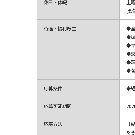
休日・休暇
土
(会
待遇・福利厚生
◆
◆
◆マ
◆
◆
◆
応募条件
未経
応募可能期間
20
応募方法
【W
だ