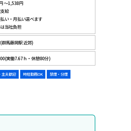
円 ～1,538円
途支給
週払い・月払い選べます
料は当社負担
(群馬藤岡駅 近郊)
00(実働7.67ｈ・休憩80分)
・主夫歓迎
時短勤務OK
禁煙・分煙