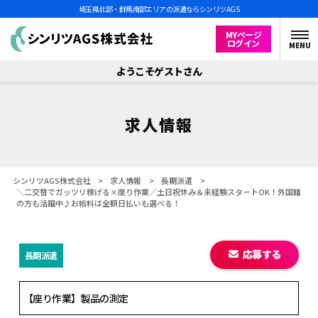
埼玉県北部・群馬南部エリアの派遣ならシンリツAGS
MYページ
ログイン
MENU
ようこそゲストさん
求人情報
シンリツAGS株式会社
>
求人情報
>
長期派遣
>
＼二交替でガッツリ稼げる×座り作業／土日祝休み＆未経験スタートOK！外国籍
の方も活躍中♪お給料は全額日払いも選べる！
応募する
長期派遣
【座り作業】製品の測定