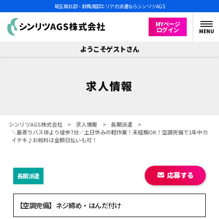
埼玉県北部・群馬南部エリアの派遣ならシンリツAGS
MYページ
ログイン
MENU
ようこそゲストさん
求人情報
シンリツAGS株式会社
>
求人情報
>
長期派遣
>
＼最寄りバス停より徒歩7分／土日休みの軽作業！未経験OK！空調完備で1年中カ
イテキ♪お給料は全額日払いも可！
応募する
長期派遣
【空調完備】ネジ締め・はんだ付け