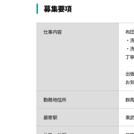
募集要項
仕事内容
布
・
・
丁
出
お
勤務地住所
群馬
最寄駅
東