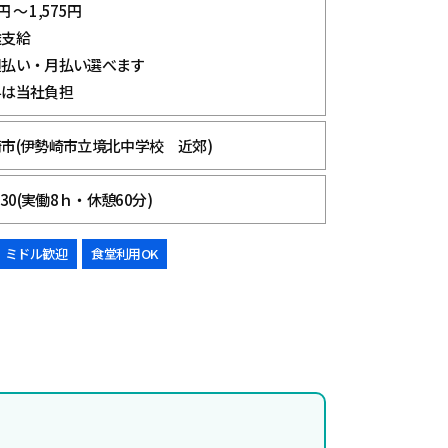
 ～ 1,575円
途支給
週払い・月払い選べます
料は当社負担
市(伊勢崎市立境北中学校 近郊)
：30(実働8ｈ・休憩60分)
ミドル歓迎
食堂利用OK