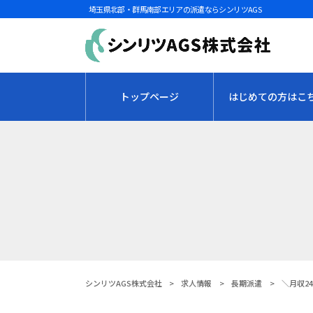
埼玉県北部・群馬南部エリアの派遣ならシンリツAGS
トップページ
はじめての方はこ
シンリツAGS株式会社
>
求人情報
>
長期派遣
>
＼月収2