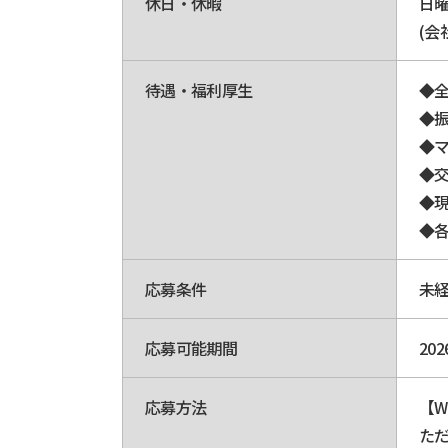
休日・休暇
日曜
(会
待遇・福利厚生
◆
◆
◆マ
◆
◆
◆
応募条件
未経
応募可能期間
20
応募方法
【W
た