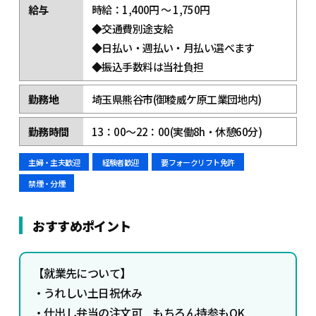
給与
時給：1,400円 ～ 1,750円
◆交通費別途支給
◆日払い・週払い・月払い選べます
◆振込手数料は当社負担
勤務地
埼玉県熊谷市(御稜威ケ原工業団地内)
勤務時間
13：00～22：00(実働8h・休憩60分)
主婦・主夫歓迎
経験者歓迎
要フォークリフト免許
禁煙・分煙
おすすめポイント
【
就業先について】
・うれしい土日祝休み
・仕出し弁当の注文可 もちろん持参もOK