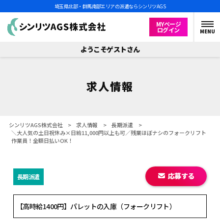
埼玉県北部・群馬南部エリアの派遣ならシンリツAGS
MYページ
ログイン
MENU
ようこそゲストさん
求人情報
シンリツAGS株式会社
>
求人情報
>
長期派遣
>
＼大人気の土日祝休み×日給11,000円以上も可／残業ほぼナシのフォークリフト
作業員！全額日払いOK！
応募する
長期派遣
【高時給1400円】パレットの入庫（フォークリフト）