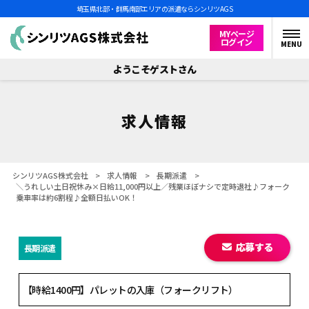
埼玉県北部・群馬南部エリアの派遣ならシンリツAGS
MYページ
ログイン
MENU
ようこそゲストさん
求人情報
シンリツAGS株式会社
>
求人情報
>
長期派遣
>
＼うれしい土日祝休み×日給11,000円以上／残業ほぼナシで定時退社♪フォーク
乗車率は約6割程♪全額日払いOK！
応募する
長期派遣
【時給1400円】パレットの入庫（フォークリフト）