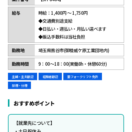
給与
時給：1,400円 ～ 1,750円
◆交通費別途支給
◆日払い・週払い・月払い選べます
◆振込手数料は当社負担
勤務地
埼玉県熊谷市(御稜威ケ原工業団地内)
勤務時間
9：00～18：00(実働8h・休憩60分)
主婦・主夫歓迎
経験者歓迎
要フォークリフト免許
禁煙・分煙
おすすめポイント
【
就業先について】
・土日祝休み