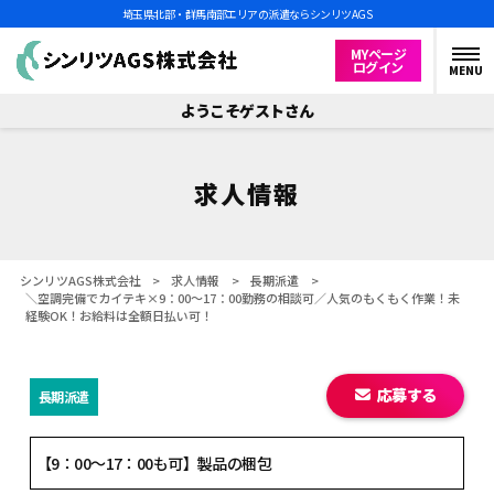
埼玉県北部・群馬南部エリアの派遣ならシンリツAGS
MYページ
ログイン
MENU
ようこそゲストさん
求人情報
シンリツAGS株式会社
>
求人情報
>
長期派遣
>
＼空調完備でカイテキ×9：00～17：00勤務の相談可／人気のもくもく作業！未
経験OK！お給料は全額日払い可！
応募する
長期派遣
【9：00～17：00も可】製品の梱包