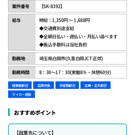
案件番号
【SK-8392】
給与
時給：1,350円 ～ 1,688円
◆交通費別途支給
◆全額日払い・週払い・月払い選べます
◆振込手数料は当社負担
勤務地
埼玉県白岡市(久喜白岡JCT 近郊)
勤務時間
8：30～17：30(実働8ｈ・休憩60分)
経験者歓迎
空調完備
未経験歓迎
主婦・主夫歓迎
マイカー通勤
おすすめポイント
【就業先について】