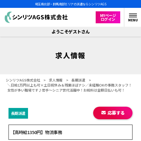
埼玉県北部・群馬南部エリアの派遣ならシンリツAGS
MYページ
ログイン
MENU
ようこそゲストさん
求人情報
シンリツAGS株式会社
>
求人情報
>
長期派遣
>
＼日給1万円以上も可×土日祝休み＆残業ほぼナシ／未経験OKの事務スタッフ！
女性が多い職場です♪若手～シニア世代活躍中！お給料は全額日払いも可！
応募する
長期派遣
【高時給1350円】物流事務