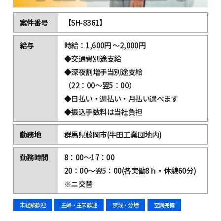
案件番号
【SH-8361】
給与
時給：1,600円 ～2,000円
◆交通費別途支給
◆深夜割増手当別途支給
（22：00～翌5：00）
◆日払い・週払い・月払い選べます
◆振込手数料は当社負担
勤務地
群馬県藤岡市(牛田工業団地内)
勤務時間
8：00～17：00
20：00～翌5：00(各実働8ｈ・休憩60分)
※ニ交替
未経験歓迎
主婦・主夫歓迎
禁煙・分煙
空調完備