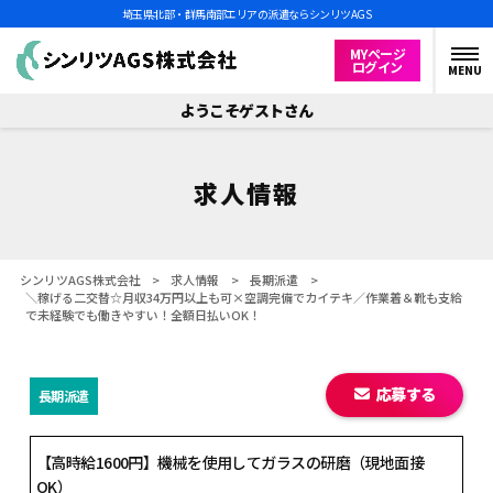
埼玉県北部・群馬南部エリアの派遣ならシンリツAGS
MYページ
ログイン
MENU
ようこそゲストさん
求人情報
シンリツAGS株式会社
>
求人情報
>
長期派遣
>
＼稼げる二交替☆月収34万円以上も可×空調完備でカイテキ／作業着＆靴も支給
で未経験でも働きやすい！全額日払いOK！
応募する
長期派遣
【高時給1600円】機械を使用してガラスの研磨（現地面接
OK）