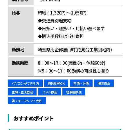
給与
時給：1,320円 ～ 1,650円
◆交通費別途支給
◆日払い・週払い・月払い選べます
◆振込手数料は当社負担
勤務地
埼玉県比企郡嵐山町(花見台工業団地内)
勤務時間
8：00～17：00(実働8h・休憩60分)
※9：00～17：00勤務の可能性もあり
パソコンができる方
時短勤務OK
禁煙・分煙
服装自由
主婦・主夫歓迎
ミドル歓迎
経験者歓迎
要フォークリフト免許
おすすめポイント