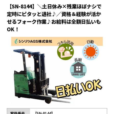
【SN-8144】＼土日休み×残業ほぼナシで
定時にピタッと退社♪／資格＆経験が活か
せるフォーク作業♪お給料は全額日払いも
OK！
案件番号
【SN-8144】