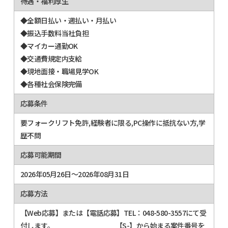
待遇・福利厚生
◆全額日払い・週払い・月払い
◆振込手数料当社負担
◆マイカー通勤OK
◆交通費規定内支給
◆現地面接・職場見学OK
◆各種社会保険完備
応募条件
要フォークリフト免許,経験者に限る,PC操作に抵抗ない方,学
歴不問
応募可能期間
2026年05月26日～2026年08月31日
応募方法
【Web応募】または【電話応募】TEL：048-580-3557にて受
付します。 【S-】から始まる案件番号を