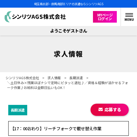
埼玉県北部・群馬南部エリアの派遣ならシンリツAGS
MYページ
ログイン
MENU
ようこそゲストさん
求人情報
シンリツAGS株式会社
>
求人情報
>
長期派遣
>
＼土日休み×残業ほぼナシで定時にピタッと退社♪／資格＆経験が活かせるフォ
ーク作業♪お給料は全額日払いもOK！
応募する
長期派遣
【17：00おわり】リーチフォークで載せ替え作業