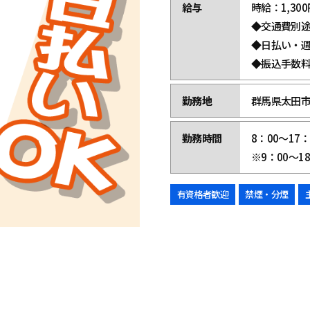
給与
時給：1,300円
◆交通費別
◆日払い・
◆振込手数
勤務地
群馬県太田市
勤務時間
8：00～17
※9：00～1
有資格者歓迎
禁煙・分煙