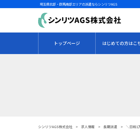
埼玉県北部・群馬南部エリアの派遣ならシンリツAGS
トップページ
はじめての方はこ
シンリツAGS株式会社
>
求人情報
>
長期派遣
>
＼日給1