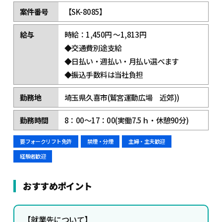
案件番号
【SK-8085】
給与
時給：1,450円 ～1,813円
◆交通費別途支給
◆日払い・週払い・月払い選べます
◆振込手数料は当社負担
勤務地
埼玉県久喜市(鷲宮運動広場 近郊))
勤務時間
8：00～17：00(実働7.5ｈ・休憩90分)
要フォークリフト免許
禁煙・分煙
主婦・主夫歓迎
経験者歓迎
おすすめポイント
【
就業先について】