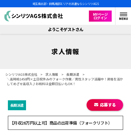
埼玉県北部・群馬南部エリアの派遣ならシンリツAGS
MYページ
ログイン
MENU
ようこそゲストさん
求人情報
シンリツAGS株式会社
>
求人情報
>
長期派遣
>
＼高時給1450円×土日祝休みのフォーク作業／男性スタッフ活躍中！資格を活か
してめざせ高収入♪お給料は全額日払いもOK！
応募する
長期派遣
【月収26万円以上可】商品の出荷準備（フォークリフト）