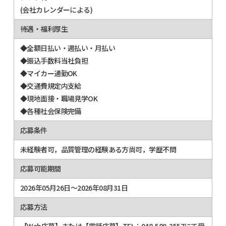
(会社カレンダーによる)
待遇・福利厚生
◆全額日払い・週払い・月払い
◆振込手数料当社負担
◆マイカー通勤OK
◆交通費規定内支給
◆現地面接・職場見学OK
◆各種社会保険完備
応募条件
未経験者可，品質管理の経験ある方尚可，学歴不問
応募可能期間
2026年05月26日～2026年08月31日
応募方法
【Web応募】または【電話応募】TEL：048-580-3557にて受