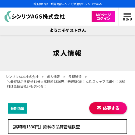
埼玉県北部・群馬南部エリアの派遣ならシンリツAGS
MYページ
ログイン
MENU
ようこそゲストさん
求人情報
シンリツAGS株式会社
>
求人情報
>
長期派遣
>
＼最寄駅から徒歩11分×高時給1330円／未経験OK！女性スタッフ活躍中！お給
料は全額日払いも選べる！
応募する
長期派遣
【高時給1330円】飲料の品質管理検査