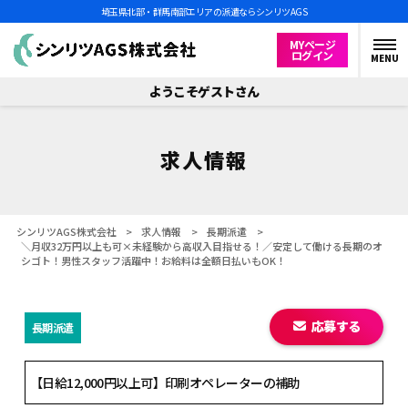
埼玉県北部・群馬南部エリアの派遣ならシンリツAGS
MYページ
ログイン
MENU
ようこそゲストさん
求人情報
シンリツAGS株式会社
>
求人情報
>
長期派遣
>
＼月収32万円以上も可×未経験から高収入目指せる！／安定して働ける長期のオ
シゴト！男性スタッフ活躍中！お給料は全額日払いもOK！
応募する
長期派遣
【日給12,000円以上可】印刷オペレーターの補助