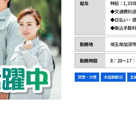
給与
時給：1,330円
◆交通費別
◆日払い・
◆振込手数
勤務地
埼玉県加須市
勤務時間
8：20～17
禁煙・分煙
未経験歓迎
主