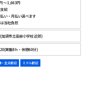
 ～ 1,663円
途支給
週払い・月払い選べます
料は当社負担
(加須市立高柳小学校 近郊)
：20(実働8ｈ・休憩60分)
婦・主夫歓迎
ミドル歓迎