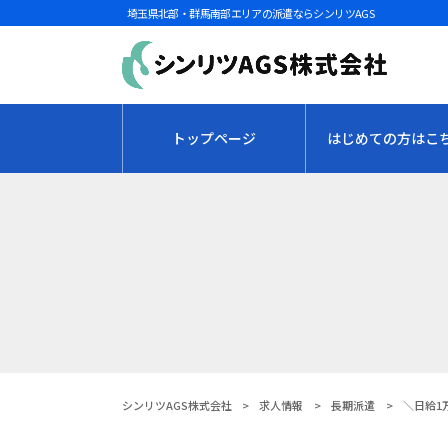
埼玉県北部・群馬南部エリアの派遣ならシンリツAGS
トップページ
はじめての方はこ
シンリツAGS株式会社
>
求人情報
>
長期派遣
>
＼日給1