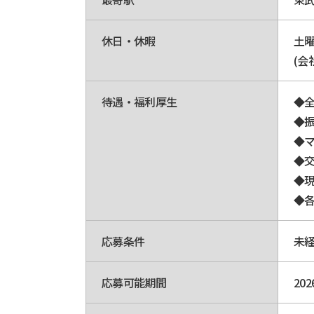
休日・休暇
土
(会
待遇・福利厚生
◆
◆
◆マ
◆
◆
◆
応募条件
未
応募可能期間
20