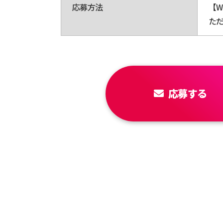
応募方法
【W
た
応募する