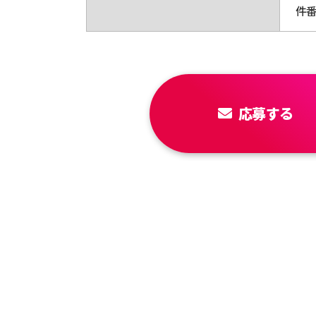
件
応募する