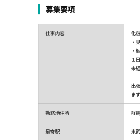
募集要項
仕事内容
化
・
・
１
未
出
ま
勤務地住所
群馬
最寄駅
東