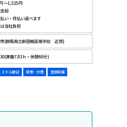
円 ～1,525円
途支給
週払い・月払い選べます
料は当社負担
市(群馬県立新田暁高等学校 近郊)
30(実働7.83ｈ・休憩60分)
ミドル歓迎
禁煙・分煙
空調完備