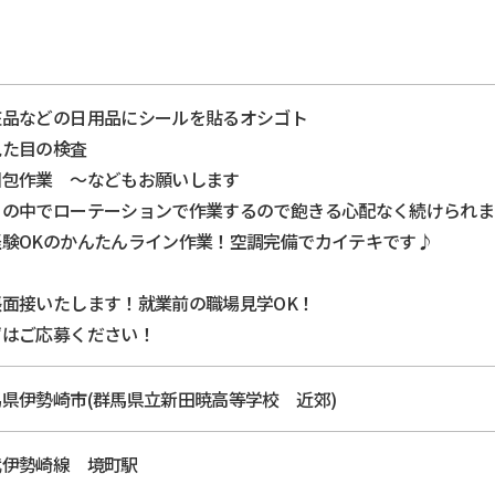
粧品などの日用品にシールを貼るオシゴト
見た目の検査
梱包作業 ～などもお願いします
日の中でローテーションで作業するので飽きる心配なく続けられま
経験OKのかんたんライン作業！空調完備でカイテキです♪
張面接いたします！就業前の職場見学OK！
ずはご応募ください！
県伊勢崎市(群馬県立新田暁高等学校 近郊)
武伊勢崎線 境町駅