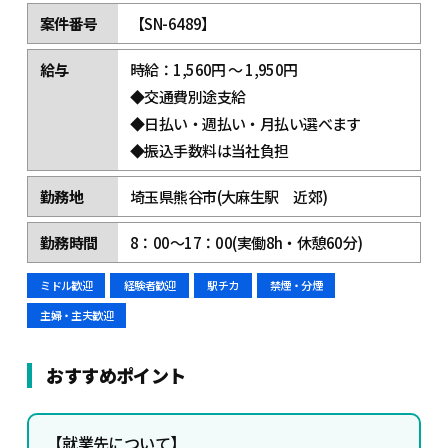
案件番号
【SN-6489】
給与
時給：1,560円 ～ 1,950円
◆交通費別途支給
◆日払い・週払い・月払い選べます
◆振込手数料は当社負担
勤務地
埼玉県熊谷市(大麻生駅 近郊)
勤務時間
8：00～17：00(実働8h・休憩60分)
ミドル歓迎
経験者歓迎
駅チカ
禁煙・分煙
主婦・主夫歓迎
おすすめポイント
【
就業先について】