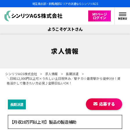
埼玉県北部・群馬南部エリアの派遣ならシンリツAGS
MYページ
ログイン
MENU
ようこそゲストさん
求人情報
シンリツAGS株式会社
>
求人情報
>
長期派遣
>
＼日給12,000円以上可×うれしい土日祝休み／駅チカ☆最寄駅から徒歩3分！資
格活かして働きたい方必見♪全額日払いOK！
応募する
長期派遣
【月収28万円以上可】製品の製造補助